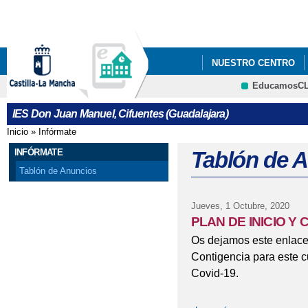
Pa
co
pri
NUESTRO CENTRO
EducamosC
PROYECTOS DE INNO
CRFP
IES Don Juan Manuel, Cifuentes (Guadalajara)
Inicio
»
Infórmate
Se encuentra usted aquí
INFÓRMATE
Tablón de 
Tablón de Anuncios
Jueves, 1 Octubre, 2020
PLAN DE INICIO Y
Os dejamos este enlace
Contigencia para este c
Covid-19.