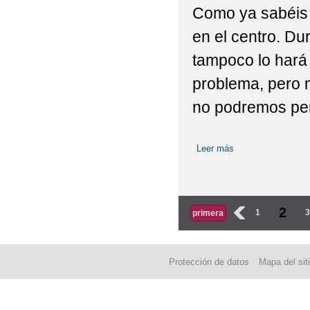
Como ya sabéis 
en el centro. Du
tampoco lo hará
problema, pero m
no podremos perm
Leer más
sobre PROBLEM
Páginas
2
‹
1
primera
Protección de datos
Mapa del sit