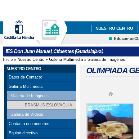
Pa
co
pri
NUESTRO CENTRO
EducamosC
PROYECTOS DE INNO
CRFP
IES Don Juan Manuel, Cifuentes (Guadalajara)
Inicio
»
Nuestro Centro
»
Galería Multimedia
»
Galería de Imágenes
Se encuentra usted aquí
OLIMPIADA G
NUESTRO CENTRO
Datos de Contacto
Galería Multimedia
Galería de Imágenes
ERASMUS ESLOVAQUIA
Galería de Vídeos
Contacta con nosotros
Equipo directivo